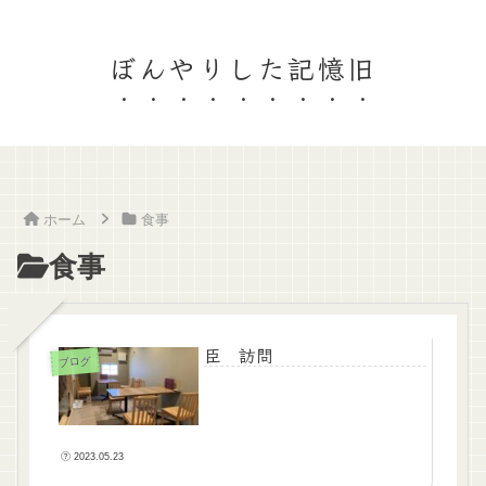
ぼんやりした記憶旧
ホーム
食事
食事
臣 訪問
ブログ
2023.05.23